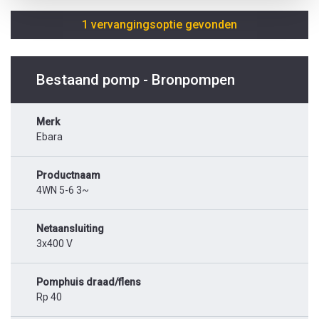
1 vervangingsoptie gevonden
Bestaand pomp - Bronpompen
Merk
Ebara
Productnaam
4WN 5-6 3~
Netaansluiting
3x400 V
Pomphuis draad/flens
Rp 40