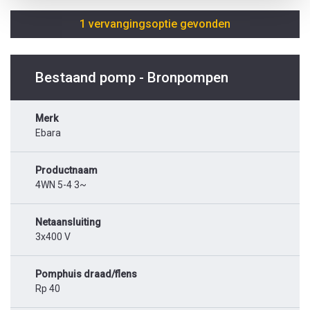
1 vervangingsoptie gevonden
Bestaand pomp - Bronpompen
Merk
Ebara
Productnaam
4WN 5-4 3~
Netaansluiting
3x400 V
Pomphuis draad/flens
Rp 40