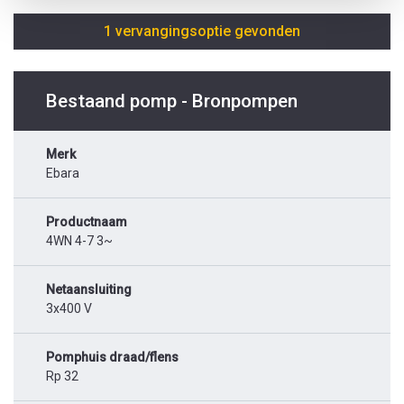
1 vervangingsoptie gevonden
Bestaand pomp - Bronpompen
Merk
Ebara
Productnaam
4WN 4-7 3~
Netaansluiting
3x400 V
Pomphuis draad/flens
Rp 32