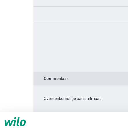
Commentaar
Overeenkomstige aansluitmaat.
Productinformatie
TWI 4.14-13-CI 3~