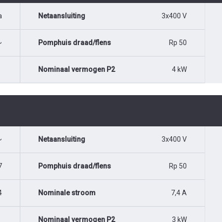
a
Netaansluiting
3x400 V
~
Pomphuis draad/flens
Rp 50
Nominaal vermogen P2
4 kW
~
Netaansluiting
3x400 V
7
Pomphuis draad/flens
Rp 50
4
Nominale stroom
7,4 A
Nominaal vermogen P2
3 kW