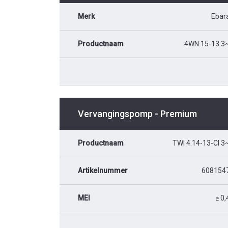
Merk
Ebar
Productnaam
4WN 15-13 3
Vervangingspomp - Premium
Productnaam
TWI 4.14-13-CI 3
Artikelnummer
608154
MEI
≥ 0,