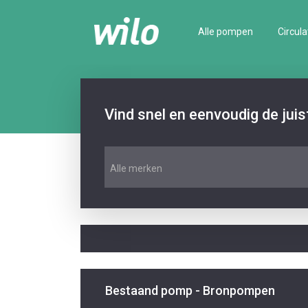
Alle pompen
Circula
Vind snel en eenvoudig de jui
Alle merken
Bestaand pomp - Bronpompen