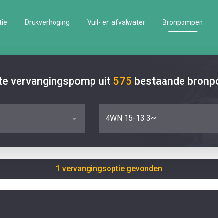
tie
Drukverhoging
Vuil- en afvalwater
Bronpompen
ste vervangingspomp uit
575
bestaande bron
4WN 15-13 3~
1 vervangingsoptie gevonden