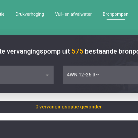
tie
Drukverhoging
Vuil- en afvalwater
Bronpompen
ste vervangingspomp uit
575
bestaande bron
4WN 12-26 3~
0 vervangingsoptie gevonden