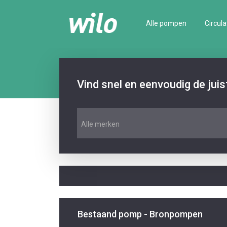
Alle pompen
Circula
Vind snel en eenvoudig de jui
Alle merken
Bestaand pomp - Bronpompen