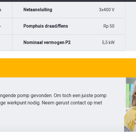
a
Netaansluiting
3x400 V
~
Pomphuis draad/flens
Rp 50
Nominaal vermogen P2
5,5 kW
angende pomp gevonden. Om toch een juiste pomp
dige werkpunt nodig. Neem gerust contact op met