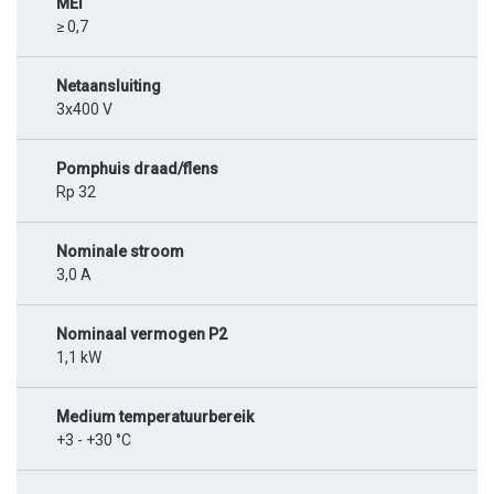
MEI
≥ 0,7
Netaansluiting
3x400 V
Pomphuis draad/flens
Rp 32
Nominale stroom
3,0 A
Nominaal vermogen P2
1,1 kW
Medium temperatuurbereik
+3 - +30 °C