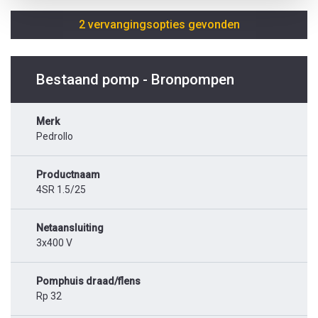
2 vervangingsopties gevonden
Bestaand pomp - Bronpompen
Merk
Pedrollo
Productnaam
4SR 1.5/25
Netaansluiting
3x400 V
Pomphuis draad/flens
Rp 32