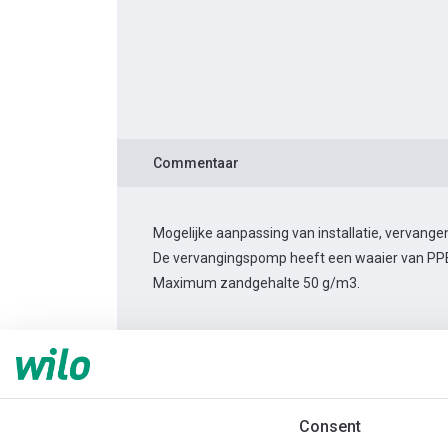
Commentaar
Mogelijke aanpassing van installatie, vervan
De vervangingspomp heeft een waaier van PP
Maximum zandgehalte 50 g/m3.
Productinformatie
TWU 4.16-16-C 3~
Productomschrijving
Montagetoebehor
Consent