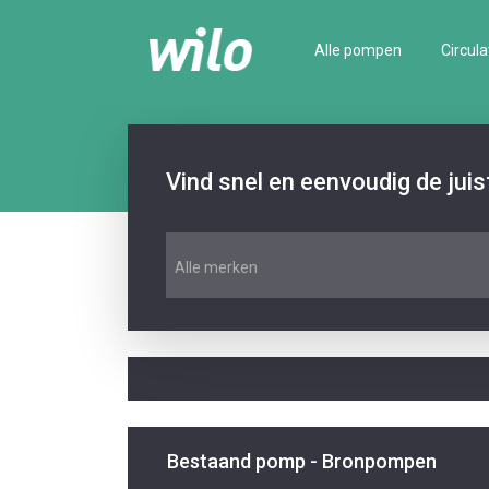
Alle pompen
Circula
Vind snel en eenvoudig de jui
Alle merken
Bestaand pomp - Bronpompen