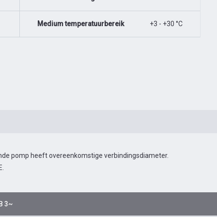
Medium temperatuurbereik
+3 - +30 °C
gende pomp heeft overeenkomstige verbindingsdiameter.
E.
B 3~