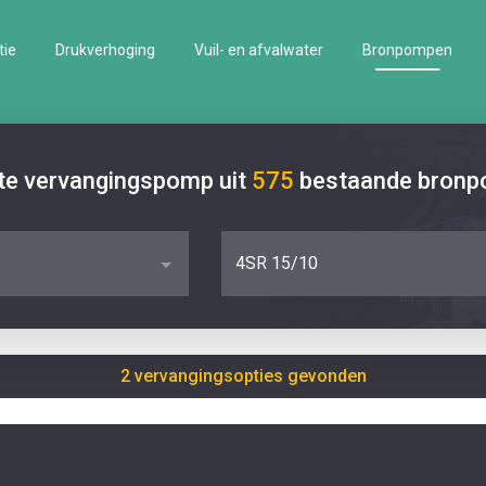
tie
Drukverhoging
Vuil- en afvalwater
Bronpompen
ste vervangingspomp uit
575
bestaande bron
4SR 15/10
2 vervangingsopties gevonden