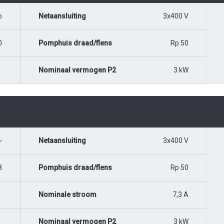
o
Netaansluiting
3x400 V
0
Pomphuis draad/flens
Rp 50
Nominaal vermogen P2
3 kW
~
Netaansluiting
3x400 V
8
Pomphuis draad/flens
Rp 50
Nominale stroom
7,3 A
Nominaal vermogen P2
3 kW