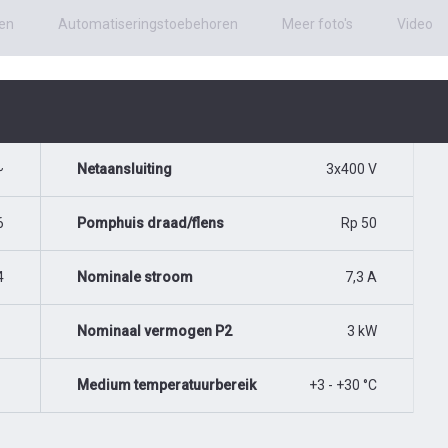
en
Automatiseringstoebehoren
Meer foto's
Video
~
Netaansluiting
3x400 V
6
Pomphuis draad/flens
Rp 50
4
Nominale stroom
7,3 A
Nominaal vermogen P2
3 kW
Medium temperatuurbereik
+3 - +30 °C