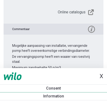
Online catalogus
Commentaar
Mogelijke aanpassing van installatie, vervangende
pomp heeft overeenkomstige verbindingsdiameter.
De vervangingspomp heeft een waaier van roestvrij
staal.
Maximum zandgehalte 50 g/m3.
X
Productinformatie
Consent
TWI 4.14-17-CI 3~
Information
Productomschrijving
Montagetoebehoren
Automatiseri