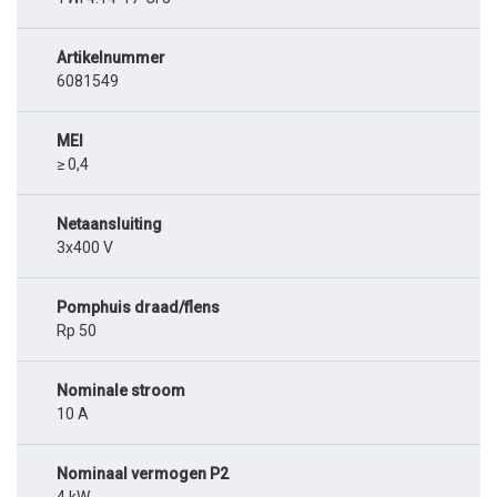
Artikelnummer
6081549
MEI
≥ 0,4
Netaansluiting
3x400 V
Pomphuis draad/flens
Rp 50
Nominale stroom
10 A
Nominaal vermogen P2