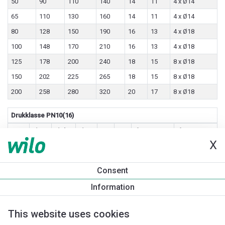
50
90
110
140
14
11
4 x Ø14
65
110
130
160
14
11
4 x Ø14
80
128
150
190
16
13
4 x Ø18
100
148
170
210
16
13
4 x Ø18
125
178
200
240
18
15
8 x Ø18
150
202
225
265
18
15
8 x Ø18
200
258
280
320
20
17
8 x Ø18
Drukklasse PN10(16)
DN
ØDt
ØDh
ØD
F
T
ds PN 10
ds PN 16
X
32
78
100
140
18
16
4 x Ø18
4 x Ø18
40
88
110
150
18
15
4 x Ø18
4 x Ø18
Consent
50
102
125
165
18
15
4 x Ø18
4 x Ø18
Information
65
122
145
185
18
15
4 x Ø18
4 x Ø18
80
138
160
200
20
17
8 x Ø18
8 x Ø18
This website uses cookies
100
158
180
220
20
17
8 x Ø18
8 x Ø18