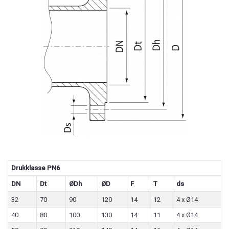
Drukklasse PN6
DN
Dt
ØDh
ØD
F
T
ds
32
70
90
120
14
12
4 x Ø14
40
80
100
130
14
11
4 x Ø14